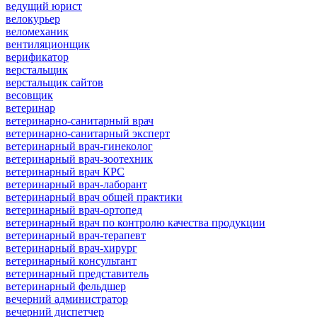
ведущий юрист
велокурьер
веломеханик
вентиляционщик
верификатор
верстальщик
верстальщик сайтов
весовщик
ветеринар
ветеринарно-санитарный врач
ветеринарно-санитарный эксперт
ветеринарный врач-гинеколог
ветеринарный врач-зоотехник
ветеринарный врач КРС
ветеринарный врач-лаборант
ветеринарный врач общей практики
ветеринарный врач-ортопед
ветеринарный врач по контролю качества продукции
ветеринарный врач-терапевт
ветеринарный врач-хирург
ветеринарный консультант
ветеринарный представитель
ветеринарный фельдшер
вечерний администратор
вечерний диспетчер