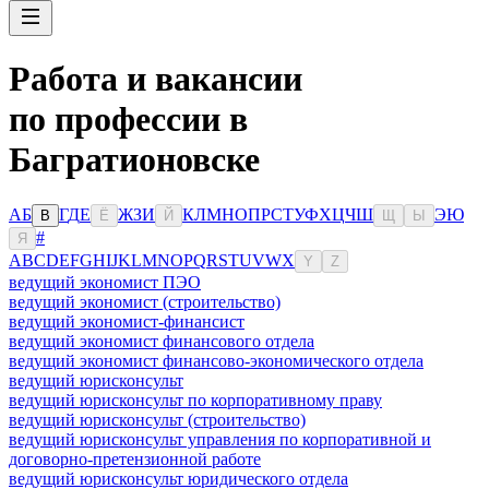
Работа и вакансии
по профессии в
Багратионовске
А
Б
Г
Д
Е
Ж
З
И
К
Л
М
Н
О
П
Р
С
Т
У
Ф
Х
Ц
Ч
Ш
Э
Ю
В
Ё
Й
Щ
Ы
#
Я
A
B
C
D
E
F
G
H
I
J
K
L
M
N
O
P
Q
R
S
T
U
V
W
X
Y
Z
ведущий экономист ПЭО
ведущий экономист (строительство)
ведущий экономист-финансист
ведущий экономист финансового отдела
ведущий экономист финансово-экономического отдела
ведущий юрисконсульт
ведущий юрисконсульт по корпоративному праву
ведущий юрисконсульт (строительство)
ведущий юрисконсульт управления по корпоративной и
договорно-претензионной работе
ведущий юрисконсульт юридического отдела