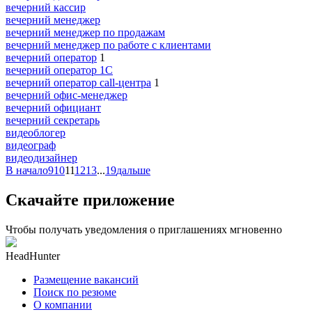
вечерний кассир
вечерний менеджер
вечерний менеджер по продажам
вечерний менеджер по работе с клиентами
вечерний оператор
1
вечерний оператор 1С
вечерний оператор call-центра
1
вечерний офис-менеджер
вечерний официант
вечерний секретарь
видеоблогер
видеограф
видеодизайнер
В начало
9
10
11
12
13
...
19
дальше
Скачайте приложение
Чтобы получать уведомления о приглашениях мгновенно
HeadHunter
Размещение вакансий
Поиск по резюме
О компании