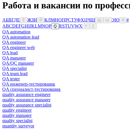
Работа и вакансии по професс
А
Б
В
Г
Д
Е
Ж
З
И
К
Л
М
Н
О
П
Р
С
Т
У
Ф
Х
Ц
Ч
Ш
Э
Ю
#
Ё
Й
Щ
Ы
Я
A
B
C
D
E
F
G
H
I
J
K
L
M
N
O
P
R
S
T
U
V
W
X
Q
Y
Z
QA automation
QA automation lead
QA engineer
QA engineer web
QA lead
QA manager
QA/QC manager
QA specialist
QA team lead
QA tester
QA инженер-тестировщик
QA специалист-тестировщик
quality assurance engineer
quality assurance manager
quality assurance specialist
quality engineer
quality manager
quality specialist
quantity surveyor