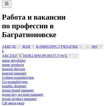
Работа и вакансии
по профессии в
Багратионовске
А
Б
В
Г
Д
Е
Ж
З
И
К
Л
М
Н
О
П
Р
С
Т
У
Ф
Х
Ц
Ч
Ш
Э
Ю
Ё
Й
Щ
Ы
Я
#
A
B
C
D
E
F
H
I
J
K
L
M
N
O
P
Q
R
S
T
U
V
W
X
G
Y
Z
game developer
game producer
general director
general manager
Golang-разработчик
Go-разработчик
graphic designer
group brand manager
group key account manager
group product manager
GR-менеджер