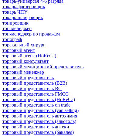
токарь-универсал 4-6 разряда
токарь-фрезеровщик
токарь ЧПУ
токарь-шлифовщик
тонировщик
топ-менеджер
топ-менеджер по продажам
топограф
торакальный хирург
торговый агент
торговый агент (HoReCa)
торговый консультант
торговый медицинский представитель
торговый менеджер
торговый представитель
торговый представитель (B2B)
торговый представитель BC
торговый представитель FMCG
торговый представитель (HoReCa)
торговый представитель on trade
торговый представитель (van selling)
торговый представитель автохимия
торговый представитель (алкоголь)
торговый представитель аптеки
торговый представитель (бакалея)