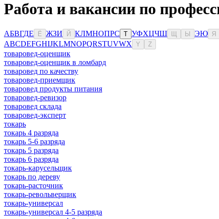
Работа и вакансии по професс
А
Б
В
Г
Д
Е
Ж
З
И
К
Л
М
Н
О
П
Р
С
У
Ф
Х
Ц
Ч
Ш
Э
Ю
Ё
Й
Т
Щ
Ы
Я
A
B
C
D
E
F
G
H
I
J
K
L
M
N
O
P
Q
R
S
T
U
V
W
X
Y
Z
товаровед-оценщик
товаровед-оценщик в ломбард
товаровед по качеству
товаровед-приемщик
товаровед продукты питания
товаровед-ревизор
товаровед склада
товаровед-эксперт
токарь
токарь 4 разряда
токарь 5-6 разряда
токарь 5 разряда
токарь 6 разряда
токарь-карусельщик
токарь по дереву
токарь-расточник
токарь-револьверщик
токарь-универсал
токарь-универсал 4-5 разряда