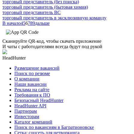
торговый представитель (без поиска)
торговый представитель (бытовая химия)
торговый представитель ВС
торговый представитель в эксклюзивную команду
В начало
4
5
6
7
8
9
дальше
Сканируйте QR-код, чтобы скачать приложение
И чаты с работодателями всегда будут под рукой
HeadHunter
Размещение вакансий
Поиск по резюме
О компании
Наши вакансии
Реклама на сайте
Требования к ПО
Безопасный HeadHunter
HeadHunter API
Партнерам
Инвесторам
Каталог компаний
Поиск по вакансиям в Багратионовске
Сетка: соцсеть для нетворкинга