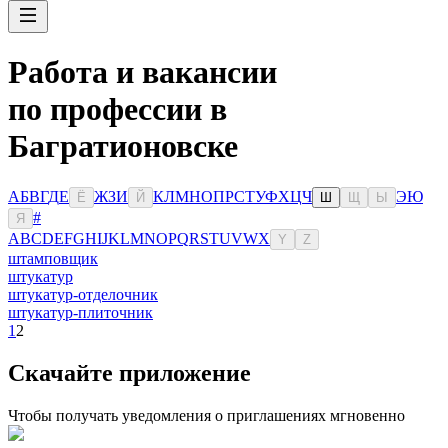
Работа и вакансии
по профессии в
Багратионовске
А
Б
В
Г
Д
Е
Ж
З
И
К
Л
М
Н
О
П
Р
С
Т
У
Ф
Х
Ц
Ч
Э
Ю
Ё
Й
Ш
Щ
Ы
#
Я
A
B
C
D
E
F
G
H
I
J
K
L
M
N
O
P
Q
R
S
T
U
V
W
X
Y
Z
штамповщик
штукатур
штукатур-отделочник
штукатур-плиточник
1
2
Скачайте приложение
Чтобы получать уведомления о приглашениях мгновенно