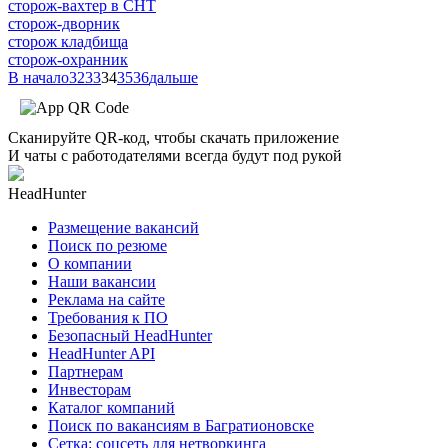
сторож-вахтер в СНТ
сторож-дворник
сторож кладбища
сторож-охранник
В начало
32
33
34
35
36
дальше
Сканируйте QR-код, чтобы скачать приложение
И чаты с работодателями всегда будут под рукой
HeadHunter
Размещение вакансий
Поиск по резюме
О компании
Наши вакансии
Реклама на сайте
Требования к ПО
Безопасный HeadHunter
HeadHunter API
Партнерам
Инвесторам
Каталог компаний
Поиск по вакансиям в Багратионовске
Сетка: соцсеть для нетворкинга