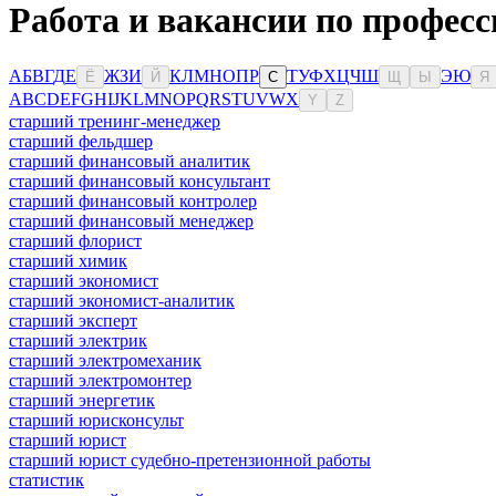
Работа и вакансии по професс
А
Б
В
Г
Д
Е
Ж
З
И
К
Л
М
Н
О
П
Р
Т
У
Ф
Х
Ц
Ч
Ш
Э
Ю
Ё
Й
С
Щ
Ы
Я
A
B
C
D
E
F
G
H
I
J
K
L
M
N
O
P
Q
R
S
T
U
V
W
X
Y
Z
старший тренинг-менеджер
старший фельдшер
старший финансовый аналитик
старший финансовый консультант
старший финансовый контролер
старший финансовый менеджер
старший флорист
старший химик
старший экономист
старший экономист-аналитик
старший эксперт
старший электрик
старший электромеханик
старший электромонтер
старший энергетик
старший юрисконсульт
старший юрист
старший юрист судебно-претензионной работы
статистик