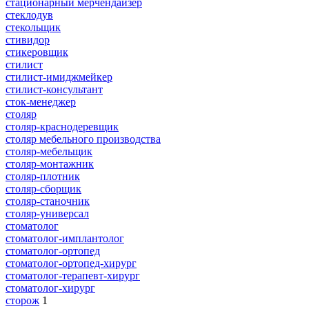
стационарный мерчендайзер
стеклодув
стекольщик
стивидор
стикеровщик
стилист
стилист-имиджмейкер
стилист-консультант
сток-менеджер
столяр
столяр-краснодеревщик
столяр мебельного производства
столяр-мебельщик
столяр-монтажник
столяр-плотник
столяр-сборщик
столяр-станочник
столяр-универсал
стоматолог
стоматолог-имплантолог
стоматолог-ортопед
стоматолог-ортопед-хирург
стоматолог-терапевт-хирург
стоматолог-хирург
сторож
1