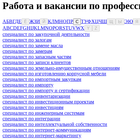
Работа и вакансии по професс
А
Б
В
Г
Д
Е
Ж
З
И
К
Л
М
Н
О
П
Р
Т
У
Ф
Х
Ц
Ч
Ш
Э
Ю
Ё
Й
С
Щ
Ы
Я
A
B
C
D
E
F
G
H
I
J
K
L
M
N
O
P
Q
R
S
T
U
V
W
X
Y
Z
специалист по закупочной деятельности
специалист по залогам
специалист по замене масла
специалист по замерам
специалист по запасным частям
специалист по записи клиентов
специалист по земельно-имущественным отношениям
специалист по изготовлению корпусной мебели
специалист по импортным закупкам
специалист по импорту
специалист по импорту и сертификации
специалист по инвентаризации
специалист по инвестиционным проектам
специалист по инвестициям
специалист по инженерным системам
специалист по интеграции
специалист по интеллектуальной собственности
специалист по интернет-коммуникациям
специалист по интернет-маркетингу