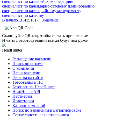
специалист по казначейским операциям
специалист по календарно-сетевому планированию
специалист по категорийному менеджменту
специалист по качеству
1
В начало
13
14
15
16
17
...
36
дальше
Сканируйте QR-код, чтобы скачать приложение
И чаты с работодателями всегда будут под рукой
HeadHunter
Размещение вакансий
Поиск по резюме
О компании
Наши вакансии
Реклама на сайте
Требования к ПО
Безопасный HeadHunter
HeadHunter API
Партнерам
Инвесторам
Каталог компаний
Поиск по вакансиям в Багратионовске
Сетка: соцсеть для нетворкинга