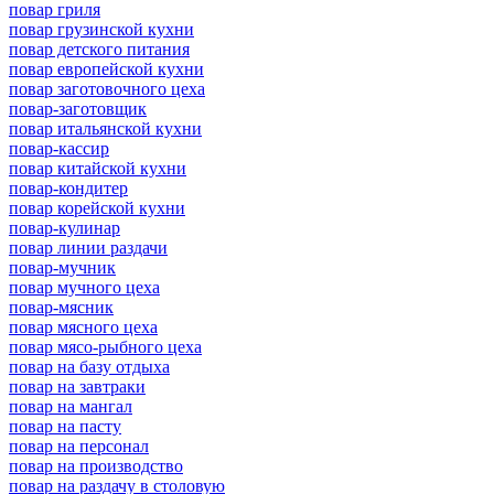
повар гриля
повар грузинской кухни
повар детского питания
повар европейской кухни
повар заготовочного цеха
повар-заготовщик
повар итальянской кухни
повар-кассир
повар китайской кухни
повар-кондитер
повар корейской кухни
повар-кулинар
повар линии раздачи
повар-мучник
повар мучного цеха
повар-мясник
повар мясного цеха
повар мясо-рыбного цеха
повар на базу отдыха
повар на завтраки
повар на мангал
повар на пасту
повар на персонал
повар на производство
повар на раздачу в столовую