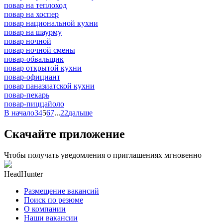
повар на теплоход
повар на хоспер
повар национальной кухни
повар на шаурму
повар ночной
повар ночной смены
повар-обвальщик
повар открытой кухни
повар-официант
повар паназиатской кухни
повар-пекарь
повар-пиццайоло
В начало
3
4
5
6
7
...
22
дальше
Скачайте приложение
Чтобы получать уведомления о приглашениях мгновенно
HeadHunter
Размещение вакансий
Поиск по резюме
О компании
Наши вакансии