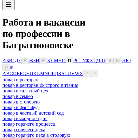
Работа и вакансии
по профессии в
Багратионовске
А
Б
В
Г
Д
Е
Ж
З
И
К
Л
М
Н
О
Р
С
Т
У
Ф
Х
Ц
Ч
Ш
Э
Ю
Ё
Й
П
Щ
Ы
#
Я
A
B
C
D
E
F
G
H
I
J
K
L
M
N
O
P
Q
R
S
T
U
V
W
X
Y
Z
повар в ресторан
повар в ресторан быстрого питания
повар в салатный цех
повар в семью
повар в столовую
повар в фаст-фуд
повар в частный детский сад
повар выходного дня
повар горячего процесса
повар горячего цеха
повар горячего цеха в столовую