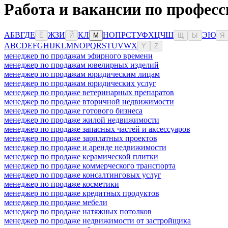
Работа и вакансии по професс
А
Б
В
Г
Д
Е
Ж
З
И
К
Л
Н
О
П
Р
С
Т
У
Ф
Х
Ц
Ч
Ш
Э
Ю
Ё
Й
М
Щ
Ы
Я
A
B
C
D
E
F
G
H
I
J
K
L
M
N
O
P
Q
R
S
T
U
V
W
X
Y
Z
менеджер по продажам эфирного времени
менеджер по продажам ювелирных изделий
менеджер по продажам юридическим лицам
менеджер по продажам юридических услуг
менеджер по продаже ветеринарных препаратов
менеджер по продаже вторичной недвижимости
менеджер по продаже готового бизнеса
менеджер по продаже жилой недвижимости
менеджер по продаже запасных частей и аксессуаров
менеджер по продаже зарплатных проектов
менеджер по продаже и аренде недвижимости
менеджер по продаже керамической плитки
менеджер по продаже коммерческого транспорта
менеджер по продаже консалтинговых услуг
менеджер по продаже косметики
менеджер по продаже кредитных продуктов
менеджер по продаже мебели
менеджер по продаже натяжных потолков
менеджер по продаже недвижимости от застройщика