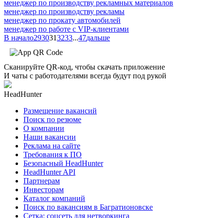
менеджер по производству рекламных материалов
менеджер по производству рекламы
менеджер по прокату автомобилей
менеджер по работе с VIP-клиентами
В начало
29
30
31
32
33
...
47
дальше
Сканируйте QR-код, чтобы скачать приложение
И чаты с работодателями всегда будут под рукой
HeadHunter
Размещение вакансий
Поиск по резюме
О компании
Наши вакансии
Реклама на сайте
Требования к ПО
Безопасный HeadHunter
HeadHunter API
Партнерам
Инвесторам
Каталог компаний
Поиск по вакансиям в Багратионовске
Сетка: соцсеть для нетворкинга