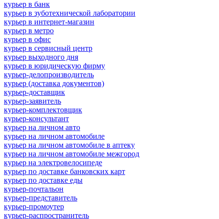
курьер в банк
курьер в зуботехнической лаборатории
курьер в интернет-магазин
курьер в метро
курьер в офис
курьер в сервисный центр
курьер выходного дня
курьер в юридическую фирму
курьер-делопроизводитель
курьер (доставка документов)
курьер-доставщик
курьер-заявитель
курьер-комплектовщик
курьер-консультант
курьер на личном авто
курьер на личном автомобиле
курьер на личном автомобиле в аптеку
курьер на личном автомобиле межгород
курьер на электровелосипеде
курьер по доставке банковских карт
курьер по доставке еды
курьер-почтальон
курьер-представитель
курьер-промоутер
курьер-распространитель