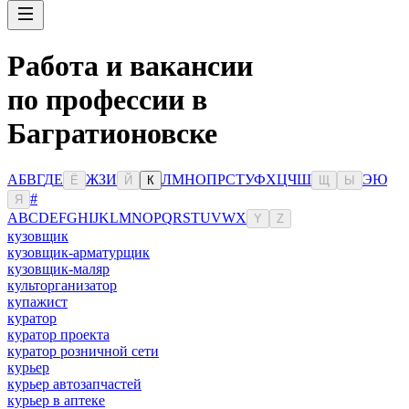
Работа и вакансии
по профессии в
Багратионовске
А
Б
В
Г
Д
Е
Ж
З
И
Л
М
Н
О
П
Р
С
Т
У
Ф
Х
Ц
Ч
Ш
Э
Ю
Ё
Й
К
Щ
Ы
#
Я
A
B
C
D
E
F
G
H
I
J
K
L
M
N
O
P
Q
R
S
T
U
V
W
X
Y
Z
кузовщик
кузовщик-арматурщик
кузовщик-маляр
культорганизатор
купажист
куратор
куратор проекта
куратор розничной сети
курьер
курьер автозапчастей
курьер в аптеке