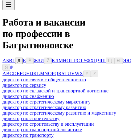
Работа и вакансии
по профессии в
Багратионовске
А
Б
В
Г
Е
Ж
З
И
К
Л
М
Н
О
П
Р
С
Т
У
Ф
Х
Ц
Ч
Ш
Э
Ю
Д
Ё
Й
Щ
Ы
#
Я
A
B
C
D
E
F
G
H
I
J
K
L
M
N
O
P
Q
R
S
T
U
V
W
X
Y
Z
директор по связям с общественностью
директор по сервису
директор по складской и транспортной логистике
директор по снабжению
директор по стратегическому маркетингу
директор по стратегическому развитию
директор по стратегическому развитию и маркетингу
директор по строительству
директор по строительству и эксплуатации
директор по транспортной логистике
директор по транспорту