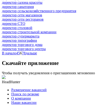
директор салона красоты
директор санатория
директор сельскохозяйственного предприятия
директор сети магазинов
директор сети ресторанов
директор СТО
директор столовой
директор строительной компании
директор супермаркета
директор типографии
директор торгового дома
директор торгового центра
В начало
4
5
6
7
8
дальше
Скачайте приложение
Чтобы получать уведомления о приглашениях мгновенно
HeadHunter
Размещение вакансий
Поиск по резюме
О компании
Наши вакансии