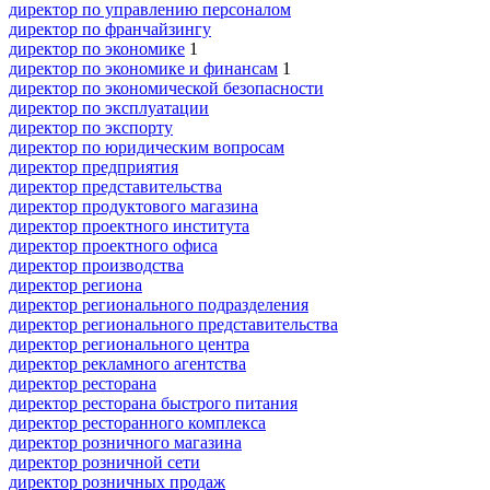
директор по управлению персоналом
директор по франчайзингу
директор по экономике
1
директор по экономике и финансам
1
директор по экономической безопасности
директор по эксплуатации
директор по экспорту
директор по юридическим вопросам
директор предприятия
директор представительства
директор продуктового магазина
директор проектного института
директор проектного офиса
директор производства
директор региона
директор регионального подразделения
директор регионального представительства
директор регионального центра
директор рекламного агентства
директор ресторана
директор ресторана быстрого питания
директор ресторанного комплекса
директор розничного магазина
директор розничной сети
директор розничных продаж