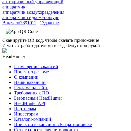
антикризисный управляющий
аппаратчик
аппаратчик воздухоразделения
аппаратчик-гидрометаллург
В начало
7
8
9
10
11
...
13
дальше
Сканируйте QR-код, чтобы скачать приложение
И чаты с работодателями всегда будут под рукой
HeadHunter
Размещение вакансий
Поиск по резюме
О компании
Наши вакансии
Реклама на сайте
Требования к ПО
Безопасный HeadHunter
HeadHunter API
Партнерам
Инвесторам
Каталог компаний
Поиск по вакансиям в Багратионовске
Сетка: соцсеть для нетворкинга