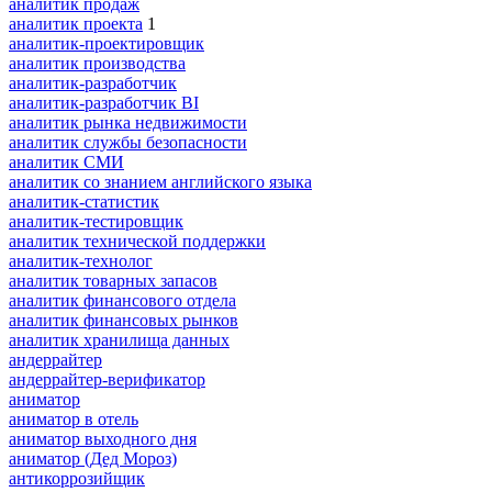
аналитик продаж
аналитик проекта
1
аналитик-проектировщик
аналитик производства
аналитик-разработчик
аналитик-разработчик BI
аналитик рынка недвижимости
аналитик службы безопасности
аналитик СМИ
аналитик со знанием английского языка
аналитик-статистик
аналитик-тестировщик
аналитик технической поддержки
аналитик-технолог
аналитик товарных запасов
аналитик финансового отдела
аналитик финансовых рынков
аналитик хранилища данных
андеррайтер
андеррайтер-верификатор
аниматор
аниматор в отель
аниматор выходного дня
аниматор (Дед Мороз)
антикоррозийщик