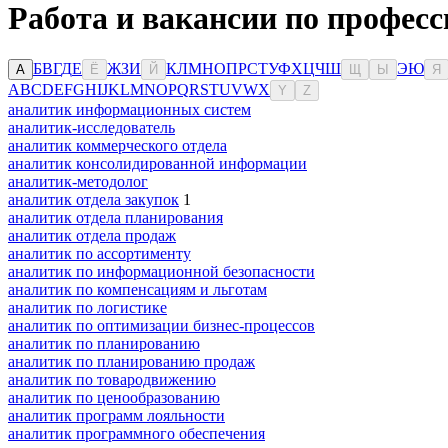
Работа и вакансии по професс
Б
В
Г
Д
Е
Ж
З
И
К
Л
М
Н
О
П
Р
С
Т
У
Ф
Х
Ц
Ч
Ш
Э
Ю
А
Ё
Й
Щ
Ы
Я
A
B
C
D
E
F
G
H
I
J
K
L
M
N
O
P
Q
R
S
T
U
V
W
X
Y
Z
аналитик информационных систем
аналитик-исследователь
аналитик коммерческого отдела
аналитик консолидированной информации
аналитик-методолог
аналитик отдела закупок
1
аналитик отдела планирования
аналитик отдела продаж
аналитик по ассортименту
аналитик по информационной безопасности
аналитик по компенсациям и льготам
аналитик по логистике
аналитик по оптимизации бизнес-процессов
аналитик по планированию
аналитик по планированию продаж
аналитик по товародвижению
аналитик по ценообразованию
аналитик программ лояльности
аналитик программного обеспечения