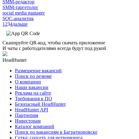
SMM-редактор
SMM-таргетолог
social media manager
SOC-аналитик
1
2
3
4
дальше
Сканируйте QR-код, чтобы скачать приложение
И чаты с работодателями всегда будут под рукой
HeadHunter
Размещение вакансий
Поиск по резюме
О компании
Наши вакансии
Реклама на сайте
Требования к ПО
Безопасный HeadHunter
HeadHunter API
Партнерам
Инвесторам
Каталог компаний
Поиск по вакансиям в Багратионовске
Сетка: соцсеть для нетворкинга