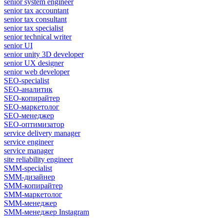
senior system engineer
senior tax accountant
senior tax consultant
senior tax specialist
senior technical writer
senior UI
senior unity 3D developer
senior UX designer
senior web developer
SEO-specialist
SEO-аналитик
SEO-копирайтер
SEO-маркетолог
SEO-менеджер
SEO-оптимизатор
service delivery manager
service engineer
service manager
site reliability engineer
SMM-specialist
SMM-дизайнер
SMM-копирайтер
SMM-маркетолог
SMM-менеджер
SMM-менеджер Instagram