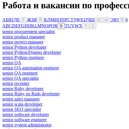
Работа и вакансии по професс
А
Б
В
Г
Д
Е
Ж
З
И
К
Л
М
Н
О
П
Р
С
Т
У
Ф
Х
Ц
Ч
Ш
Э
Ю
#
Ё
Й
Щ
Ы
Я
A
B
C
D
E
F
G
H
I
J
K
L
M
N
O
P
Q
R
T
U
V
W
X
S
Y
Z
senior procurement specialist
senior product manager
senior project manager
senior Python developer
senior Python/Django developer
senior Python engineer
senior QA
senior QA automation engineer
senior QA engineer
senior QA specialist
senior recruiter
senior Ruby developer
senior Ruby on Rails developer
senior sales manager
senior scala developer
senior SEO specialist
senior software developer
senior software engineer
senior system administrator