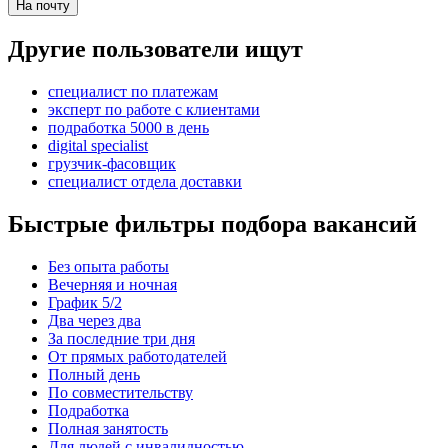
На почту
Другие пользователи ищут
специалист по платежам
эксперт по работе с клиентами
подработка 5000 в день
digital specialist
грузчик-фасовщик
специалист отдела доставки
Быстрые фильтры подбора вакансий
Без опыта работы
Вечерняя и ночная
График 5/2
Два через два
За последние три дня
От прямых работодателей
Полный день
По совместительству
Подработка
Полная занятость
Для людей с инвалидностью