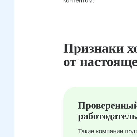
контентом.
Признаки х
от настояще
Проверенны
работодатель
Такие компании под