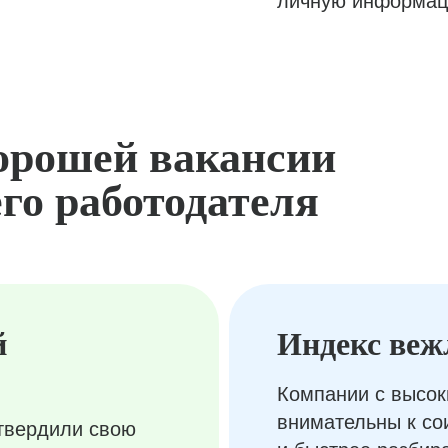
личную информац
орошей вакансии
го работодателя
й
Индекс веж
Компании с высок
внимательны к с
твердили свою