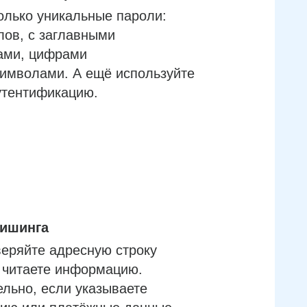
олько уникальные пароли:
лов, с заглавными
ами, цифрами
имволами. А ещё используйте
утентификацию.
фишинга
еряйте адресную строку
м читаете информацию.
льно, если указываете