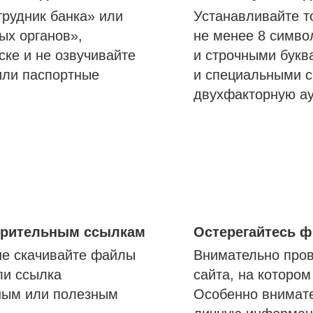
трудник банка» или
Устанавливайте т
ых органов»,
не менее 8 симво
ске и не озвучивайте
и строчными букв
или паспортные
и специальными с
двухфакторную а
озрительным ссылкам
Остерегайтесь 
не скачивайте файлы
Внимательно пров
ли ссылка
сайта, на которо
ным или полезным
Особенно внимате