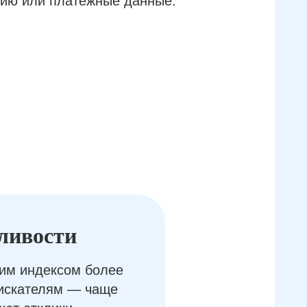
ию или платёжные данные.
ливости
им индексом более
оискателям — чаще