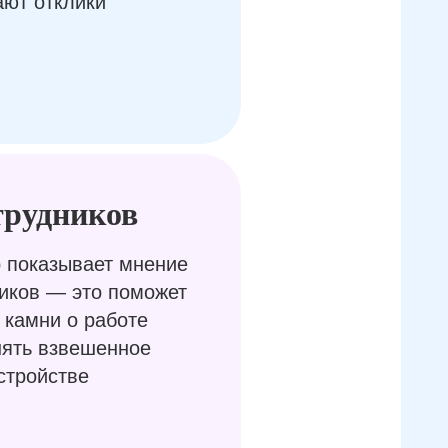
ают отклики
трудников
 показывает мнение
иков — это поможет
 камни о работе
нять взвешенное
стройстве