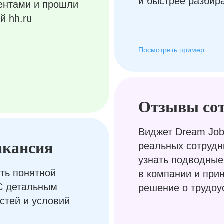
и быстрее разбир
ентами и прошли
й hh.ru
Посмотреть пример
Отзывы со
Виджет Dream Job
акансия
реальных сотрудн
узнать подводные
ть понятной
в компании и при
С детальным
решение о трудоу
стей и условий