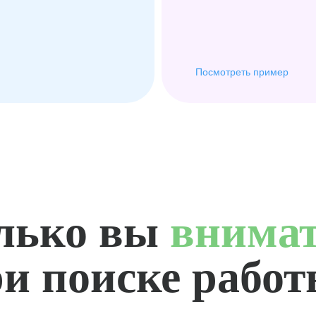
Посмотреть пример
лько вы
внима
и поиске рабо