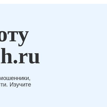
оту
h.ru
-мошенники,
ти. Изучите