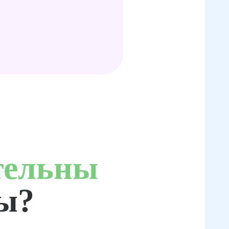
тельны
ты?