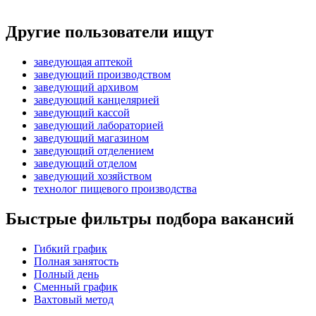
Другие пользователи ищут
заведующая аптекой
заведующий производством
заведующий архивом
заведующий канцелярией
заведующий кассой
заведующий лабораторией
заведующий магазином
заведующий отделением
заведующий отделом
заведующий хозяйством
технолог пищевого производства
Быстрые фильтры подбора вакансий
Гибкий график
Полная занятость
Полный день
Сменный график
Вахтовый метод