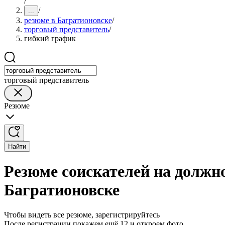
/
/
...
резюме в Багратионовске
/
торговый представитель
/
гибкий график
торговый представитель
Резюме
Найти
Резюме соискателей на должно
Багратионовске
Чтобы видеть все резюме, зарегистрируйтесь
После регистрации покажем ещё 12 и откроем фото