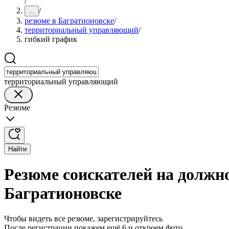
/
/
...
резюме в Багратионовске
/
территориальный управляющий
/
гибкий график
территориальный управляющий
Резюме
Найти
Резюме соискателей на должн
Багратионовске
Чтобы видеть все резюме, зарегистрируйтесь
После регистрации покажем ещё 6 и откроем фото