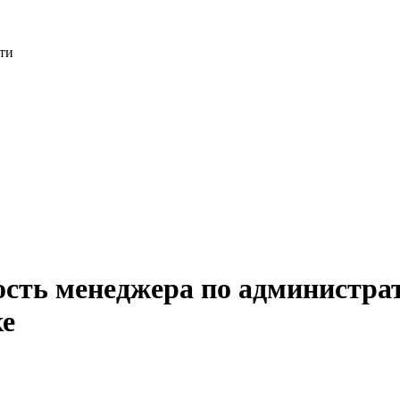
ти
ость менеджера по администра
ке