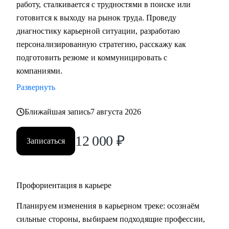
работу, сталкивается с трудностями в поиске или
• Подготовка к собеседованию (скрининг с HR, финальное
готовится к выходу на рынок труда. Проведу
с руководителем, опционально - подготовиться к
диагностику карьерной ситуации, разработаю
техническому собеседованию).
персонализированную стратегию, расскажу как
• Зарплатные переговоры (повышение или переговоры на
подготовить резюме и коммуницировать с
собеседовании).
компаниями.
• Прокачка ценности сотрудника на текущем месте (как
Развернуть
сделать так, чтобы руководитель заметил и наконец начал
выделять среди команды, повышать и тд.)
Ближайшая запись
7 августа 2026
Кому могу помочь:
12 000
₽
Записаться
• Студентам бакалавриата/магистратуры/аспирантуры
технических направлений;
• Учащимся на онлайн-курсах для переквалификации (IT,
Digital, Образование);
Профориентация в карьере
• Junior/Middle/Senior-специалистам;
Планируем изменения в карьерном треке: осознаём
• Middle и C-level менеджерам.
сильные стороны, выбираем подходящие профессии,