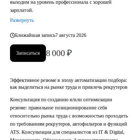
выходим на уровень профессионала с хорошей
• Основные направления:
зарплатой.
- IT (разработка, тестирование, администрирование,
Развернуть
информационная безопасность),
- DataScience и аналитика, Машинное обучение и
Ближайшая запись
7 августа 2026
Компьютерное зрение,
- Digital (маркетологи, дизайнеры, исследователи,
8 000
₽
Записаться
редакторы, smm)
- Education Tech (Педагогические дизайнеры, методологи)
- Managment (Project, Product, Operations, Middle & C-level)
Эффективное резюме в эпоху автоматизации подбора:
Про мой опыт:
как выделиться на рынке труда и привлечь рекрутеров
• Преодолела свой личный стеклянный потолок и стала
Консультация по созданию и/или оптимизации
Операционным директором после годового перерыва от
резюме: правильное позиционирование себя
full-time занятости.
относительно рынка труда с возможностью проходить
• Трижды проходила переквалификацию, имею высшее
по требованиям рекрутеров, автофильтров и функций
медицинское образование, опыт в сфере информационной
ATS. Консультация для специалистов из IT & Digital,
безопасности (Wallarm), Edtech (Geekbrains, Яндекс