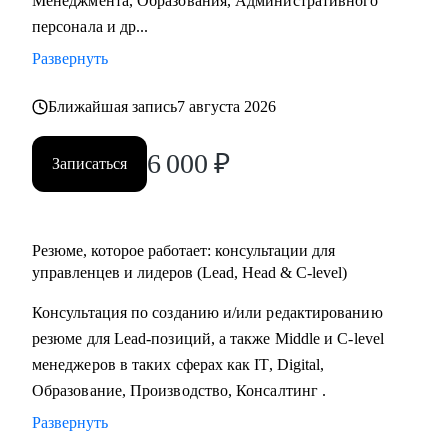
Менеджмента, Образования, Административного
Практикум, QA Guru) и высшего образования (Сколтех).
персонала и др...
• Регулярно прохожу обучение на коротких курсах, чтобы
Развернуть
глубже разбираться в профессиях, по которым
консультирую.
Ближайшая запись
7 августа 2026
Как я работаю:
6 000
₽
Записаться
• разрабатываю индивидуальную стратегию под каждого
клиента,
• помогаю выделиться на рынке труда и укрепить личный
бренд,
Резюме, которое работает: консультации для
• рассказываю про эффективный нетворкинг и
управленцев и лидеров (Lead, Head & C-level)
нетривиальные лайфхаки по поиску работы,
Консультация по созданию и/или редактированию
• приношу инсайты из рынка труда и новости внутри
резюме для Lead-позиций, а также Middle и C-level
крупных компаний.
менеджеров в таких сферах как IT, Digital,
Образование, Производство, Консалтинг .
Развернуть