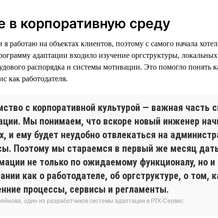
 в корпоративную среду
я работаю на объектах клиентов, поэтому с самого начала хотел
рограмму адаптации входило изучение оргструктуры, локальных
удового распорядка и системы мотивации. Это помогло понять ка
с как работодателя.
мство с корпоративной культурой — важная часть 
ации. Мы понимаем, что вскоре новый инженер нач
ях, и ему будет неудобно отвлекаться на админист
сы. Поэтому мы стараемся в первый же месяц дат
мации не только по ожидаемому функционалу, но и
ании как о работодателе, об оргструктуре, о том, 
енние процессы, сервисы и регламенты.
ряйнова, один из разработчиков системы адаптации в РТК-Сервис