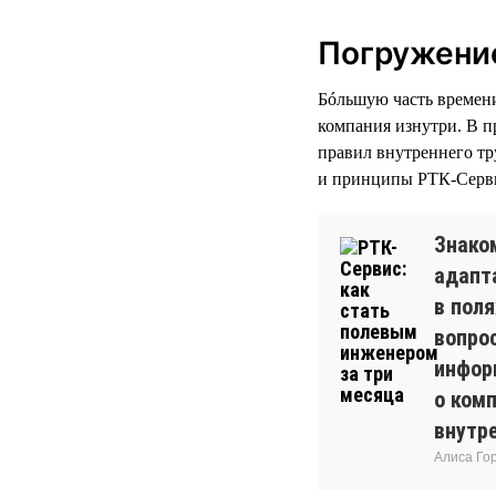
Погружение
Бóльшую часть времени 
компания изнутри. В п
правил внутреннего тр
и принципы РТК-Серви
Знако
адапт
в пол
вопро
инфор
о комп
внутр
Алиса Го