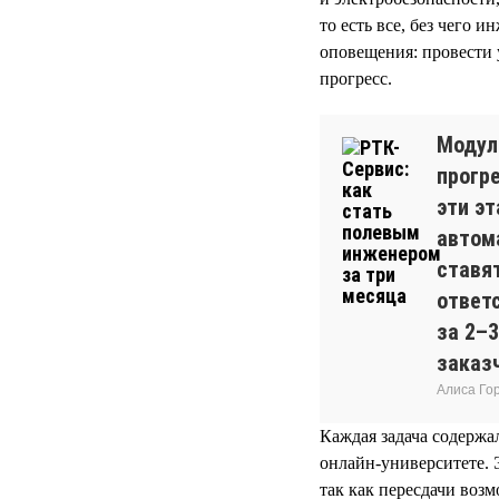
то есть все, без чего 
оповещения: провести 
прогресс.
Модул
прогр
эти эт
автом
ставя
ответ
за 2–
заказч
Алиса Го
Каждая задача содержал
онлайн-университете. 
так как пересдачи воз