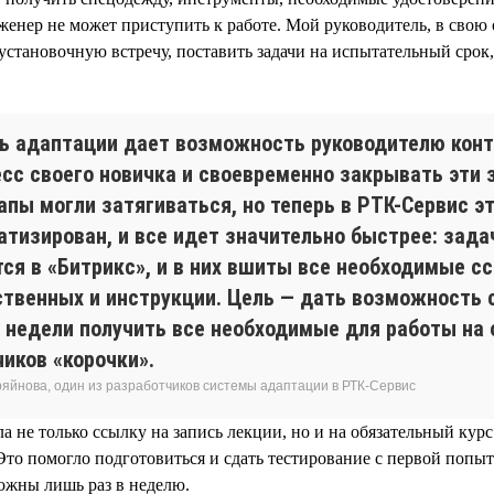
инженер не может приступить к работе. Мой руководитель, в свою
установочную встречу, поставить задачи на испытательный срок
ь адаптации дает возможность руководителю кон
есс своего новичка и своевременно закрывать эти 
апы могли затягиваться, но теперь в РТК-Сервис э
атизирован, и все идет значительно быстрее: зада
тся в «Битрикс», и в них вшиты все необходимые с
ственных и инструкции. Цель — дать возможность 
3 недели получить все необходимые для работы на
иков «корочки».
ряйнова, один из разработчиков системы адаптации в РТК-Сервис
а не только ссылку на запись лекции, но и на обязательный кур
Это помогло подготовиться и сдать тестирование с первой попыт
можны лишь раз в неделю.