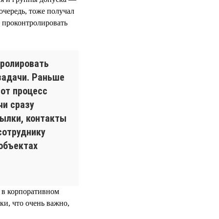
 очередь, тоже получал
, проконтролировать
тролировать
задачи. Раньше
тот процесс
чи сразу
сылки, контакты
сотруднику
 объектах
с в корпоративном
ки, что очень важно,