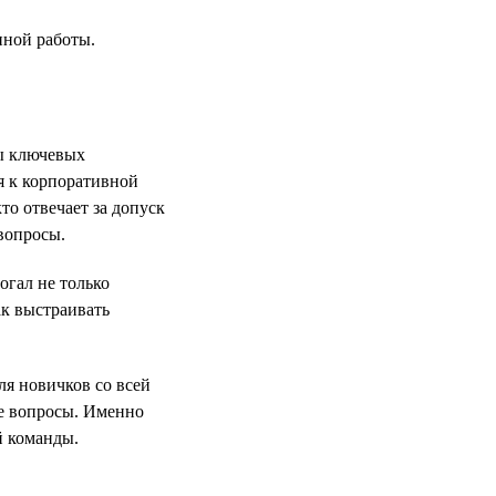
нной работы.
ты ключевых
я к корпоративной
то отвечает за допуск
вопросы.
огал не только
ак выстраивать
ля новичков со всей
ые вопросы. Именно
й команды.