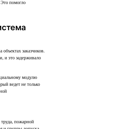
 Это помогло
истема
а объектах заказчиков.
и, и это задерживало
пециальному модулю
рый ведет не только
рной
 труда, пожарной
ия и группы допуска —