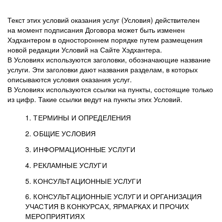
Текст этих условий оказания услуг (Условия) действителен
на момент подписания Договора может быть изменен
Хэдхантером в одностороннем порядке путем размещения
новой редакции Условий на Сайте Хэдхантера.
В Условиях используются заголовки, обозначающие название
услуги. Эти заголовки дают названия разделам, в которых
описываются условия оказания услуг.
В Условиях используются ссылки на пункты, состоящие только
из цифр. Такие ссылки ведут на пункты этих Условий.
1. ТЕРМИНЫ И ОПРЕДЕЛЕНИЯ
2. ОБЩИЕ УСЛОВИЯ
3. ИНФОРМАЦИОННЫЕ УСЛУГИ
1.1. Хэдхантер, или
Хэдхантер, ООО
4. РЕКЛАМНЫЕ УСЛУГИ
HeadHunter, или
«Хэдхантер», ИНН
2.1. Типы и статусы регистрации
5. КОНСУЛЬТАЦИОННЫЕ УСЛУГИ
Исполнитель
7718620740, адрес:
Типы регистрации
3.1. Предоставление доступа к базе данных
2.2. Активация услуг
6. КОНСУЛЬТАЦИОННЫЕ УСЛУГИ И ОРГАНИЗАЦИЯ
125047, г. Москва,
резюме с предложениями Соискателей
Описание и активация
УЧАСТИЯ В КОНКУРСАХ, ЯРМАРКАХ И ПРОЧИХ
2.1.1. Заказчику может быть присвоен один
4.0. Общие условия оказания рекламных услуг
внутригородская
о трудоустройстве с возможностью просмотра
МЕРОПРИЯТИЯХ
из Типов регистраций.
территория
4.0.1. Хэдхантер оказывает Заказчику услугу