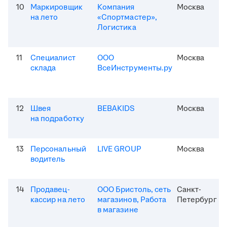
10
Маркировщик
Компания
Москва
на лето
«Спортмастер»,
Логистика
11
Специалист
ООО
Москва
склада
ВсеИнструменты.ру
12
Швея
BEBAKIDS
Москва
на подработку
13
Персональный
LIVE GROUP
Москва
водитель
14
Продавец-
ООО Бристоль, сеть
Санкт-
кассир на лето
магазинов, Работа
Петербург
в магазине