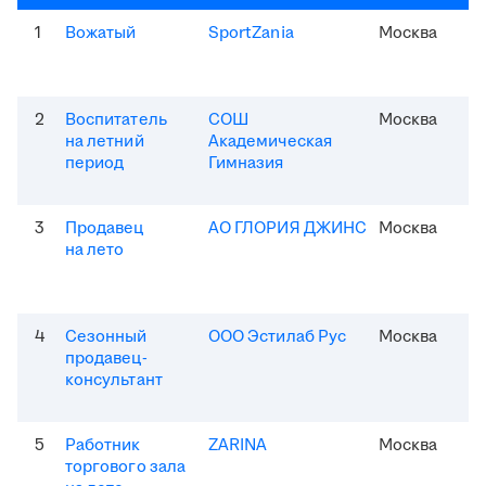
1
Вожатый
SportZania
Москва
2
Воспитатель
СОШ
Москва
на летний
Академическая
период
Гимназия
3
Продавец
АО ГЛОРИЯ ДЖИНС
Москва
на лето
4
Сезонный
ООО Эстилаб Рус
Москва
продавец-
консультант
5
Работник
ZARINA
Москва
торгового зала