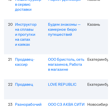
в сервис
доставки
20
Инструктор
Будем знакомы —
Казань
на сплавы
камерное бюро
и прогулки
путешествий
на сапах
и каяках
21
Продавец-
ООО Бристоль, сеть
Екатеринбур
кассир
магазинов, Работа
в магазине
22
Продавец
LOVE REPUBLIC
Екатеринбур
23
Разнорабочий
ООО СЗ АКВА СИТИ
Новосибирск