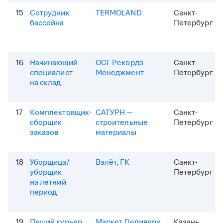
15
Сотрудник
TERMOLAND
Санкт-
бассейна
Петербург
16
Начинающий
ОСГ Рекордз
Санкт-
специалист
Менеджмент
Петербург
на склад
17
Комплектовщик-
САТУРН —
Санкт-
сборщик
строительные
Петербург
заказов
материалы
18
Уборщица/
Взлёт, ГК
Санкт-
уборщик
Петербург
на летний
период
19
Пеший курьер
Маркет Деливери
Казань