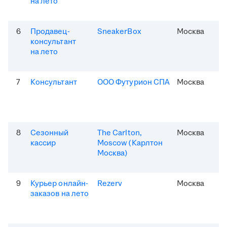
на лето
6
Продавец-
SneakerBox
Москва
консультант
на лето
7
Консультант
ООО Футурион СПА
Москва
8
Сезонный
The Carlton,
Москва
кассир
Moscow (Карлтон
Москва)
9
Курьер онлайн-
Rezerv
Москва
заказов на лето