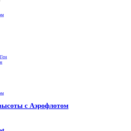
е
ен
 высоты с Аэрофлотом
et