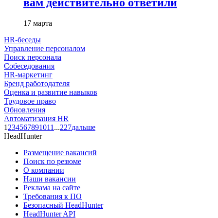
вам действительно ответили
17 марта
HR-беседы
Управление персоналом
Поиск персонала
Собеседования
HR-маркетинг
Бренд работодателя
Оценка и развитие навыков
Трудовое право
Обновления
Автоматизация HR
1
2
3
4
5
6
7
8
9
10
11
...
227
дальше
HeadHunter
Размещение вакансий
Поиск по резюме
О компании
Наши вакансии
Реклама на сайте
Требования к ПО
Безопасный HeadHunter
HeadHunter API