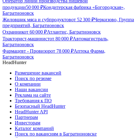
Оператор линии производства пищевой
продукции
50 000
₽
Кондитерская фабрика «Богородская»,
Багратионовск
Жиловщик мяса и субпродуктов
от
52 300
₽
Черкизово, Группа
предприятий, Багратионовск
Охранник
от
60 000
₽
Атлантис, Багратионовск
Тракторист-машинист
от
80 000
₽
Автомагистраль,
Багратионовск
Фармацевт - Провизор
от
78 000
₽
Аптека Фарма,
Багратионовск
HeadHunter
Размещение вакансий
Поиск по резюме
О компании
Наши вакансии
Реклама на сайте
Требования к ПО
Безопасный HeadHunter
HeadHunter API
Партнерам
Инвесторам
Каталог компаний
Поиск по вакансиям в Багратионовске