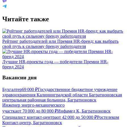
Читайте также
Рейтинг работодателей или Премия HR-бренд: как выбрать
свой путь к сильному бренду работодателя
Лучшие HR-проекты года — победители Премии HR-
бренд 2024
Вакансии дня
Бухгалтер
69 000
₽
Государственное бюджетное учреждение
здравоохранения Калининградской области Багратионовская
центральная районная больница, Багратионовск
Инженер энерго-механического
участка
от
70 000
до
80 000
₽
Инфамед К, Багратионовск
Специалист контакт-центра
от
42 000
до
50 000
₽
Ростелеком
Контакт-центр, Багратионовск