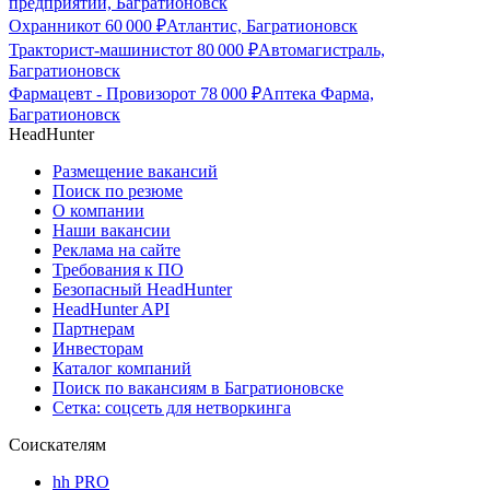
предприятий, Багратионовск
Охранник
от
60 000
₽
Атлантис, Багратионовск
Тракторист-машинист
от
80 000
₽
Автомагистраль,
Багратионовск
Фармацевт - Провизор
от
78 000
₽
Аптека Фарма,
Багратионовск
HeadHunter
Размещение вакансий
Поиск по резюме
О компании
Наши вакансии
Реклама на сайте
Требования к ПО
Безопасный HeadHunter
HeadHunter API
Партнерам
Инвесторам
Каталог компаний
Поиск по вакансиям в Багратионовске
Сетка: соцсеть для нетворкинга
Соискателям
hh PRO