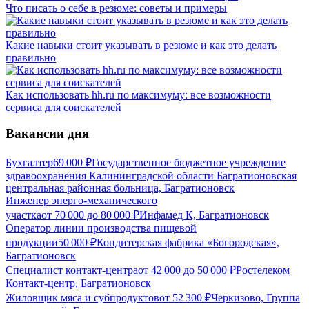
Что писать о себе в резюме: советы и примеры
Какие навыки стоит указывать в резюме и как это делать
правильно
Как использовать hh.ru по максимуму: все возможности
сервиса для соискателей
Вакансии дня
Бухгалтер
69 000
₽
Государственное бюджетное учреждение
здравоохранения Калининградской области Багратионовская
центральная районная больница, Багратионовск
Инженер энерго-механического
участка
от
70 000
до
80 000
₽
Инфамед К, Багратионовск
Оператор линии производства пищевой
продукции
50 000
₽
Кондитерская фабрика «Богородская»,
Багратионовск
Специалист контакт-центра
от
42 000
до
50 000
₽
Ростелеком
Контакт-центр, Багратионовск
Жиловщик мяса и субпродуктов
от
52 300
₽
Черкизово, Группа