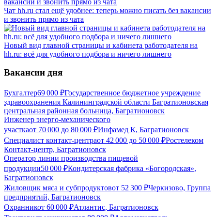
Чат hh.ru стал ещё удобнее: теперь можно писать без вакансии
и звонить прямо из чата
Новый вид главной страницы и кабинета работодателя на
hh.ru: всё для удобного подбора и ничего лишнего
Вакансии дня
Бухгалтер
69 000
₽
Государственное бюджетное учреждение
здравоохранения Калининградской области Багратионовская
центральная районная больница, Багратионовск
Инженер энерго-механического
участка
от
70 000
до
80 000
₽
Инфамед К, Багратионовск
Специалист контакт-центра
от
42 000
до
50 000
₽
Ростелеком
Контакт-центр, Багратионовск
Оператор линии производства пищевой
продукции
50 000
₽
Кондитерская фабрика «Богородская»,
Багратионовск
Жиловщик мяса и субпродуктов
от
52 300
₽
Черкизово, Группа
предприятий, Багратионовск
Охранник
от
60 000
₽
Атлантис, Багратионовск