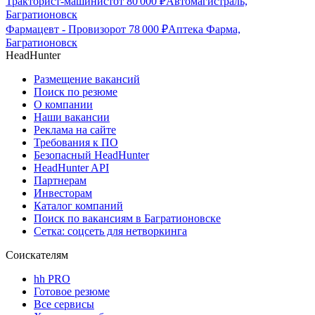
Тракторист-машинист
от
80 000
₽
Автомагистраль,
Багратионовск
Фармацевт - Провизор
от
78 000
₽
Аптека Фарма,
Багратионовск
HeadHunter
Размещение вакансий
Поиск по резюме
О компании
Наши вакансии
Реклама на сайте
Требования к ПО
Безопасный HeadHunter
HeadHunter API
Партнерам
Инвесторам
Каталог компаний
Поиск по вакансиям в Багратионовске
Сетка: соцсеть для нетворкинга
Соискателям
hh PRO
Готовое резюме
Все сервисы