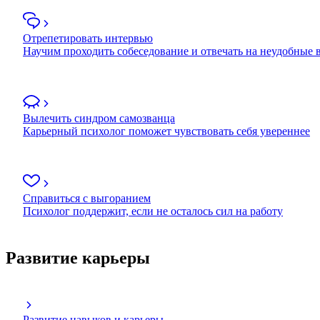
Отрепетировать интервью
Научим проходить собеседование и отвечать на неудобные
Вылечить синдром самозванца
Карьерный психолог поможет чувствовать себя увереннее
Справиться с выгоранием
Психолог поддержит, если не осталось сил на работу
Развитие карьеры
Развитие навыков и карьеры