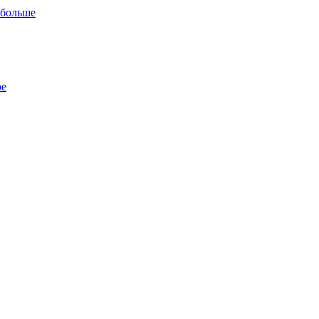
 больше
ре