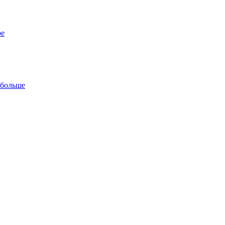
ре
 больше