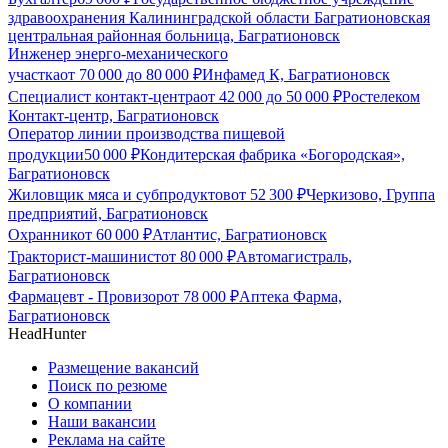
здравоохранения Калининградской области Багратионовская
центральная районная больница, Багратионовск
Инженер энерго-механического
участка
от
70 000
до
80 000
₽
Инфамед К, Багратионовск
Специалист контакт-центра
от
42 000
до
50 000
₽
Ростелеком
Контакт-центр, Багратионовск
Оператор линии производства пищевой
продукции
50 000
₽
Кондитерская фабрика «Богородская»,
Багратионовск
Жиловщик мяса и субпродуктов
от
52 300
₽
Черкизово, Группа
предприятий, Багратионовск
Охранник
от
60 000
₽
Атлантис, Багратионовск
Тракторист-машинист
от
80 000
₽
Автомагистраль,
Багратионовск
Фармацевт - Провизор
от
78 000
₽
Аптека Фарма,
Багратионовск
HeadHunter
Размещение вакансий
Поиск по резюме
О компании
Наши вакансии
Реклама на сайте