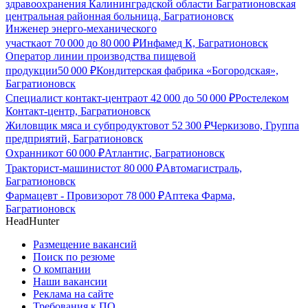
здравоохранения Калининградской области Багратионовская
центральная районная больница, Багратионовск
Инженер энерго-механического
участка
от
70 000
до
80 000
₽
Инфамед К, Багратионовск
Оператор линии производства пищевой
продукции
50 000
₽
Кондитерская фабрика «Богородская»,
Багратионовск
Специалист контакт-центра
от
42 000
до
50 000
₽
Ростелеком
Контакт-центр, Багратионовск
Жиловщик мяса и субпродуктов
от
52 300
₽
Черкизово, Группа
предприятий, Багратионовск
Охранник
от
60 000
₽
Атлантис, Багратионовск
Тракторист-машинист
от
80 000
₽
Автомагистраль,
Багратионовск
Фармацевт - Провизор
от
78 000
₽
Аптека Фарма,
Багратионовск
HeadHunter
Размещение вакансий
Поиск по резюме
О компании
Наши вакансии
Реклама на сайте
Требования к ПО