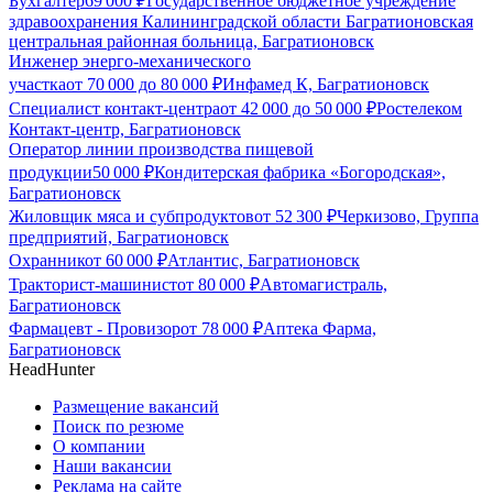
Бухгалтер
69 000
₽
Государственное бюджетное учреждение
здравоохранения Калининградской области Багратионовская
центральная районная больница, Багратионовск
Инженер энерго-механического
участка
от
70 000
до
80 000
₽
Инфамед К, Багратионовск
Специалист контакт-центра
от
42 000
до
50 000
₽
Ростелеком
Контакт-центр, Багратионовск
Оператор линии производства пищевой
продукции
50 000
₽
Кондитерская фабрика «Богородская»,
Багратионовск
Жиловщик мяса и субпродуктов
от
52 300
₽
Черкизово, Группа
предприятий, Багратионовск
Охранник
от
60 000
₽
Атлантис, Багратионовск
Тракторист-машинист
от
80 000
₽
Автомагистраль,
Багратионовск
Фармацевт - Провизор
от
78 000
₽
Аптека Фарма,
Багратионовск
HeadHunter
Размещение вакансий
Поиск по резюме
О компании
Наши вакансии
Реклама на сайте