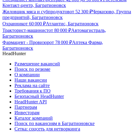
Контакт-центр, Багратионовск
Жиловщик мяса и субпродуктов
от
52 300
₽
Черкизово, Группа
предприятий, Багратионовск
Охранник
от
60 000
₽
Атлантис, Багратионовск
Тракторист-машинист
от
80 000
₽
Автомагистраль,
Багратионовск
Фармацевт - Провизор
от
78 000
₽
Аптека Фарма,
Багратионовск
HeadHunter
Размещение вакансий
Поиск по резюме
О компании
Наши вакансии
Реклама на сайте
Требования к ПО
Безопасный HeadHunter
HeadHunter API
Партнерам
Инвесторам
Каталог компаний
Поиск по вакансиям в Багратионовске
Сетка: соцсеть для нетворкинга