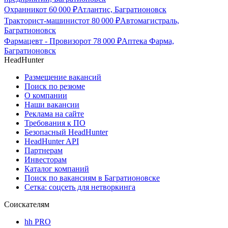
Охранник
от
60 000
₽
Атлантис, Багратионовск
Тракторист-машинист
от
80 000
₽
Автомагистраль,
Багратионовск
Фармацевт - Провизор
от
78 000
₽
Аптека Фарма,
Багратионовск
HeadHunter
Размещение вакансий
Поиск по резюме
О компании
Наши вакансии
Реклама на сайте
Требования к ПО
Безопасный HeadHunter
HeadHunter API
Партнерам
Инвесторам
Каталог компаний
Поиск по вакансиям в Багратионовске
Сетка: соцсеть для нетворкинга
Соискателям
hh PRO