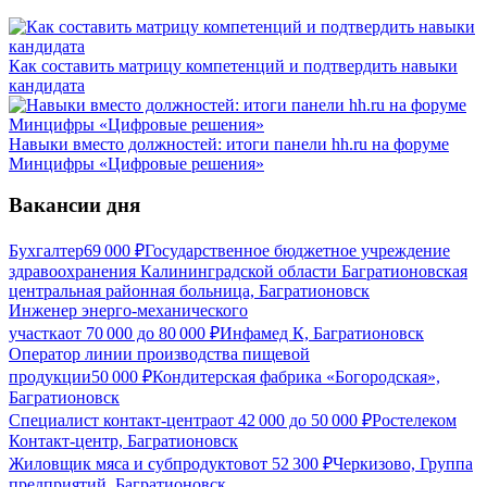
Как составить матрицу компетенций и подтвердить навыки
кандидата
Навыки вместо должностей: итоги панели hh.ru на форуме
Минцифры «Цифровые решения»
Вакансии дня
Бухгалтер
69 000
₽
Государственное бюджетное учреждение
здравоохранения Калининградской области Багратионовская
центральная районная больница, Багратионовск
Инженер энерго-механического
участка
от
70 000
до
80 000
₽
Инфамед К, Багратионовск
Оператор линии производства пищевой
продукции
50 000
₽
Кондитерская фабрика «Богородская»,
Багратионовск
Специалист контакт-центра
от
42 000
до
50 000
₽
Ростелеком
Контакт-центр, Багратионовск
Жиловщик мяса и субпродуктов
от
52 300
₽
Черкизово, Группа
предприятий, Багратионовск