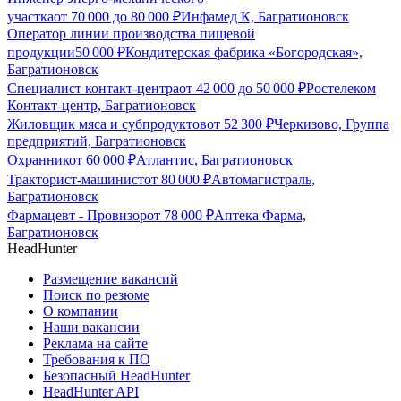
участка
от
70 000
до
80 000
₽
Инфамед К, Багратионовск
Оператор линии производства пищевой
продукции
50 000
₽
Кондитерская фабрика «Богородская»,
Багратионовск
Специалист контакт-центра
от
42 000
до
50 000
₽
Ростелеком
Контакт-центр, Багратионовск
Жиловщик мяса и субпродуктов
от
52 300
₽
Черкизово, Группа
предприятий, Багратионовск
Охранник
от
60 000
₽
Атлантис, Багратионовск
Тракторист-машинист
от
80 000
₽
Автомагистраль,
Багратионовск
Фармацевт - Провизор
от
78 000
₽
Аптека Фарма,
Багратионовск
HeadHunter
Размещение вакансий
Поиск по резюме
О компании
Наши вакансии
Реклама на сайте
Требования к ПО
Безопасный HeadHunter
HeadHunter API