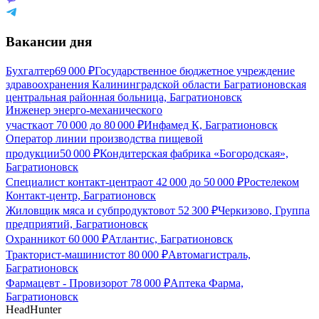
Вакансии дня
Бухгалтер
69 000
₽
Государственное бюджетное учреждение
здравоохранения Калининградской области Багратионовская
центральная районная больница, Багратионовск
Инженер энерго-механического
участка
от
70 000
до
80 000
₽
Инфамед К, Багратионовск
Оператор линии производства пищевой
продукции
50 000
₽
Кондитерская фабрика «Богородская»,
Багратионовск
Специалист контакт-центра
от
42 000
до
50 000
₽
Ростелеком
Контакт-центр, Багратионовск
Жиловщик мяса и субпродуктов
от
52 300
₽
Черкизово, Группа
предприятий, Багратионовск
Охранник
от
60 000
₽
Атлантис, Багратионовск
Тракторист-машинист
от
80 000
₽
Автомагистраль,
Багратионовск
Фармацевт - Провизор
от
78 000
₽
Аптека Фарма,
Багратионовск
HeadHunter