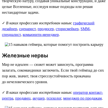
творческую натуру, создавая уникальные конструкции, и даже
целые Вселенные, исследуя новые подходы или решая
нестандартные задачи.
✓
В каких профессиях востребован навык
:
графический
дизайнер
,
сценарист
,
продюсер
,
сторисмейкер
,
SMM-
специалист
,
комьюнити-менеджер
.
Железные нервы
Мир не идеален — сюжет может зависнуть, программа
залагать, сокомандники заглючить. Если твой геймпад до сих
пор жив, значит, твоя стрессоустойчивость прокачана
до нечеловеческого уровня.
✓
В каких профессиях востребован навык
:
оператор контакт-
центра
,
продавец
,
акушер
,
психолог
,
менеджер по продажам
.