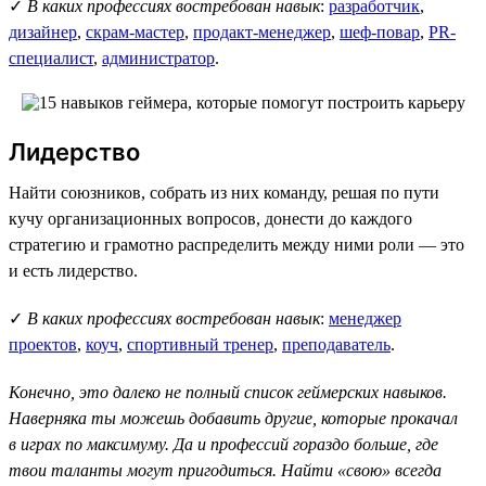
✓
В каких профессиях востребован навык
:
разработчик
,
дизайнер
,
скрам-мастер
,
продакт-менеджер
,
шеф-повар
,
PR-
специалист
,
администратор
.
Лидерство
Найти союзников, собрать из них команду, решая по пути
кучу организационных вопросов, донести до каждого
стратегию и грамотно распределить между ними роли — это
и есть лидерство.
✓
В каких профессиях востребован навык
:
менеджер
проектов
,
коуч
,
спортивный тренер
,
преподаватель
.
Конечно, это далеко не полный список геймерских навыков.
Наверняка ты можешь добавить другие, которые прокачал
в играх по максимуму. Да и профессий гораздо больше, где
твои таланты могут пригодиться. Найти «свою» всегда