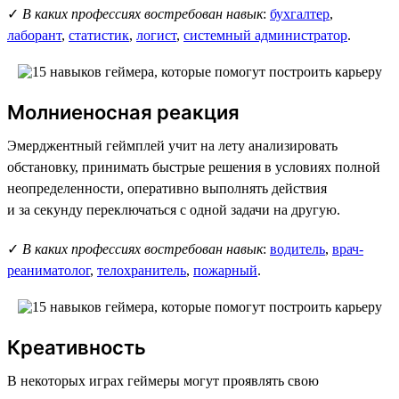
✓
В каких профессиях востребован навык
:
бухгалтер
,
лаборант
,
статистик
,
логист
,
системный администратор
.
Молниеносная реакция
Эмерджентный геймплей учит на лету анализировать
обстановку, принимать быстрые решения в условиях полной
неопределенности, оперативно выполнять действия
и за секунду переключаться с одной задачи на другую.
✓
В каких профессиях востребован навык
:
водитель
,
врач-
реаниматолог
,
телохранитель
,
пожарный
.
Креативность
В некоторых играх геймеры могут проявлять свою