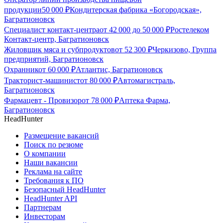
продукции
50 000
₽
Кондитерская фабрика «Богородская»,
Багратионовск
Специалист контакт-центра
от
42 000
до
50 000
₽
Ростелеком
Контакт-центр, Багратионовск
Жиловщик мяса и субпродуктов
от
52 300
₽
Черкизово, Группа
предприятий, Багратионовск
Охранник
от
60 000
₽
Атлантис, Багратионовск
Тракторист-машинист
от
80 000
₽
Автомагистраль,
Багратионовск
Фармацевт - Провизор
от
78 000
₽
Аптека Фарма,
Багратионовск
HeadHunter
Размещение вакансий
Поиск по резюме
О компании
Наши вакансии
Реклама на сайте
Требования к ПО
Безопасный HeadHunter
HeadHunter API
Партнерам
Инвесторам