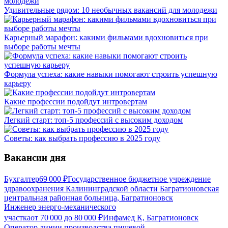
Удивительные рядом: 10 необычных вакансий для молодежи
Карьерный марафон: какими фильмами вдохновиться при
выборе работы мечты
Формула успеха: какие навыки помогают строить успешную
карьеру
Какие профессии подойдут интровертам
Легкий старт: топ-5 профессий с высоким доходом
Советы: как выбрать профессию в 2025 году
Вакансии дня
Бухгалтер
69 000
₽
Государственное бюджетное учреждение
здравоохранения Калининградской области Багратионовская
центральная районная больница, Багратионовск
Инженер энерго-механического
участка
от
70 000
до
80 000
₽
Инфамед К, Багратионовск
Оператор линии производства пищевой