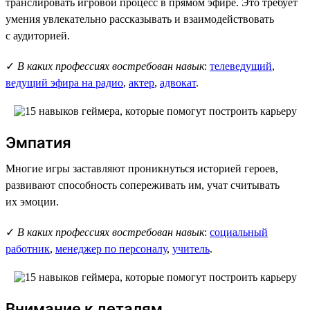
транслировать игровой процесс в прямом эфире. Это требует
умения увлекательно рассказывать и взаимодействовать
с аудиторией.
✓
В каких профессиях востребован навык
:
телеведущий
,
ведущий эфира на радио
,
актер
,
адвокат
.
Эмпатия
Многие игры заставляют проникнуться историей героев,
развивают способность сопереживать им, учат считывать
их эмоции.
✓
В каких профессиях востребован навык
:
социальный
работник
,
менеджер по персоналу
,
учитель
.
Внимание к деталям