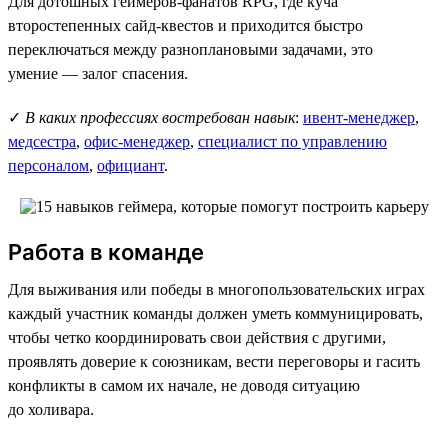
Для дотошных геймеров-фанатов RPG, где куча
второстепенных сайд-квестов и приходится быстро
переключаться между разноплановыми задачами, это
умение — залог спасения.
✓
В каких профессиях востребован навык
:
ивент-менеджер
,
медсестра
,
офис-менеджер
,
специалист по управлению
персоналом
,
официант
.
Работа в команде
Для выживания или победы в многопользовательских играх
каждый участник команды должен уметь коммуницировать,
чтобы четко координировать свои действия с другими,
проявлять доверие к союзникам, вести переговоры и гасить
конфликты в самом их начале, не доводя ситуацию
до холивара.