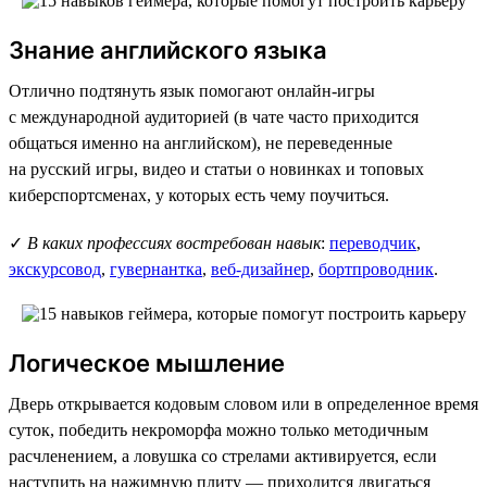
Знание английского языка
Отлично подтянуть язык помогают онлайн-игры
с международной аудиторией (в чате часто приходится
общаться именно на английском), не переведенные
на русский игры, видео и статьи о новинках и топовых
киберспортсменах, у которых есть чему поучиться.
✓
В каких профессиях востребован навык
:
переводчик
,
экскурсовод
,
гувернантка
,
веб-дизайнер
,
бортпроводник
.
Логическое мышление
Дверь открывается кодовым словом или в определенное время
суток, победить некроморфа можно только методичным
расчленением, а ловушка со стрелами активируется, если
наступить на нажимную плиту — приходится двигаться