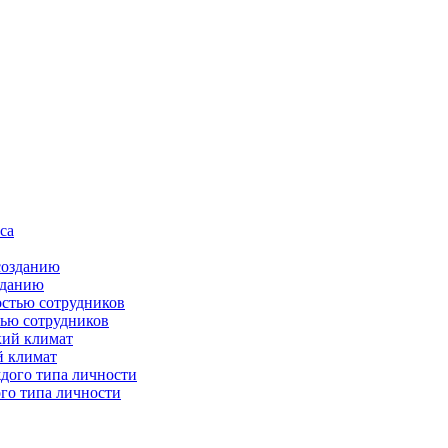
зданию
тью сотрудников
й климат
го типа личности