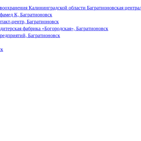
воохранения Калининградской области Багратионовская централ
фамед К, Багратионовск
такт-центр, Багратионовск
дитерская фабрика «Богородская», Багратионовск
предприятий, Багратионовск
ск