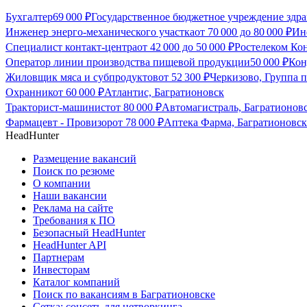
Бухгалтер
69 000
₽
Государственное бюджетное учреждение здра
Инженер энерго-механического участка
от
70 000
до
80 000
₽
Ин
Специалист контакт-центра
от
42 000
до
50 000
₽
Ростелеком Кон
Оператор линии производства пищевой продукции
50 000
₽
Кон
Жиловщик мяса и субпродуктов
от
52 300
₽
Черкизово, Группа 
Охранник
от
60 000
₽
Атлантис, Багратионовск
Тракторист-машинист
от
80 000
₽
Автомагистраль, Багратионов
Фармацевт - Провизор
от
78 000
₽
Аптека Фарма, Багратионовск
HeadHunter
Размещение вакансий
Поиск по резюме
О компании
Наши вакансии
Реклама на сайте
Требования к ПО
Безопасный HeadHunter
HeadHunter API
Партнерам
Инвесторам
Каталог компаний
Поиск по вакансиям в Багратионовске
Сетка: соцсеть для нетворкинга