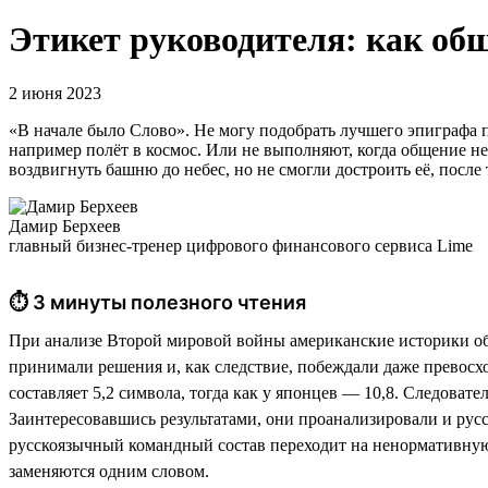
Этикет руководителя: как об
2 июня 2023
«В начале было Слово». Не могу подобрать лучшего эпиграфа
например полёт в космос. Или не выполняют, когда общение н
воздвигнуть башню до небес, но не смогли достроить её, после 
Дамир Берхеев
главный бизнес-тренер цифрового финансового сервиса Lime
⏱ 3 минуты полезного чтения
При анализе Второй мировой войны американские историки обн
принимали решения и, как следствие, побеждали даже превосх
составляет 5,2 символа, тогда как у японцев — 10,8. Следоват
Заинтересовавшись результатами, они проанализировали и русск
русскоязычный командный состав переходит на ненормативную ле
заменяются одним словом.