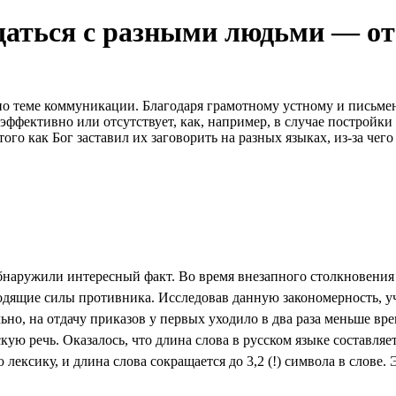
щаться с разными людьми — от
 по теме коммуникации. Благодаря грамотному устному и пись
еэффективно или отсутствует, как, например, в случае постройк
того как Бог заставил их заговорить на разных языках, из-за чег
аружили интересный факт. Во время внезапного столкновения с
одящие силы противника. Исследовав данную закономерность, уч
ельно, на отдачу приказов у первых уходило в два раза меньше в
ую речь. Оказалось, что длина слова в русском языке составляет
ксику, и длина слова сокращается до 3,2 (!) символа в слове. Э