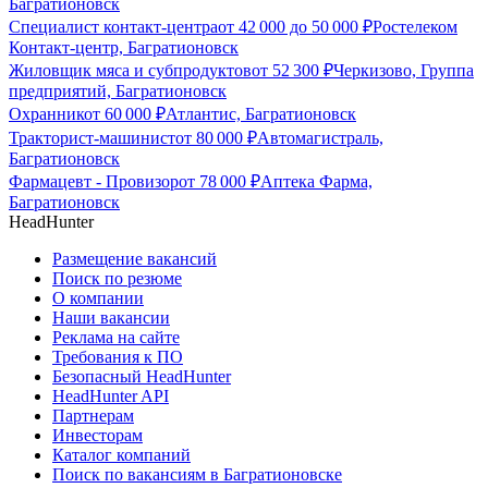
Багратионовск
Специалист контакт-центра
от
42 000
до
50 000
₽
Ростелеком
Контакт-центр, Багратионовск
Жиловщик мяса и субпродуктов
от
52 300
₽
Черкизово, Группа
предприятий, Багратионовск
Охранник
от
60 000
₽
Атлантис, Багратионовск
Тракторист-машинист
от
80 000
₽
Автомагистраль,
Багратионовск
Фармацевт - Провизор
от
78 000
₽
Аптека Фарма,
Багратионовск
HeadHunter
Размещение вакансий
Поиск по резюме
О компании
Наши вакансии
Реклама на сайте
Требования к ПО
Безопасный HeadHunter
HeadHunter API
Партнерам
Инвесторам
Каталог компаний
Поиск по вакансиям в Багратионовске