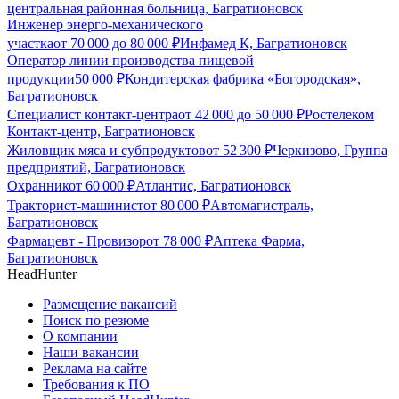
центральная районная больница, Багратионовск
Инженер энерго-механического
участка
от
70 000
до
80 000
₽
Инфамед К, Багратионовск
Оператор линии производства пищевой
продукции
50 000
₽
Кондитерская фабрика «Богородская»,
Багратионовск
Специалист контакт-центра
от
42 000
до
50 000
₽
Ростелеком
Контакт-центр, Багратионовск
Жиловщик мяса и субпродуктов
от
52 300
₽
Черкизово, Группа
предприятий, Багратионовск
Охранник
от
60 000
₽
Атлантис, Багратионовск
Тракторист-машинист
от
80 000
₽
Автомагистраль,
Багратионовск
Фармацевт - Провизор
от
78 000
₽
Аптека Фарма,
Багратионовск
HeadHunter
Размещение вакансий
Поиск по резюме
О компании
Наши вакансии
Реклама на сайте
Требования к ПО