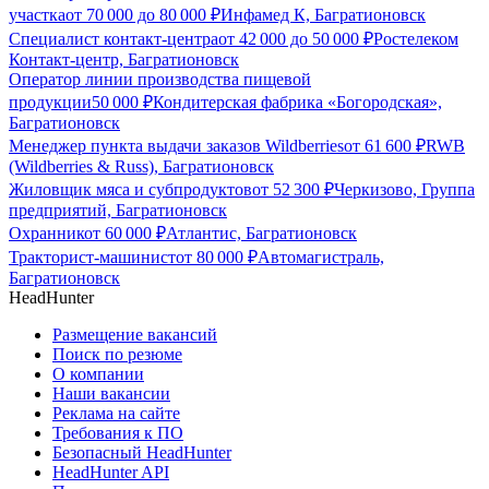
участка
от
70 000
до
80 000
₽
Инфамед К, Багратионовск
Специалист контакт-центра
от
42 000
до
50 000
₽
Ростелеком
Контакт-центр, Багратионовск
Оператор линии производства пищевой
продукции
50 000
₽
Кондитерская фабрика «Богородская»,
Багратионовск
Менеджер пункта выдачи заказов Wildberries
от
61 600
₽
RWB
(Wildberries & Russ), Багратионовск
Жиловщик мяса и субпродуктов
от
52 300
₽
Черкизово, Группа
предприятий, Багратионовск
Охранник
от
60 000
₽
Атлантис, Багратионовск
Тракторист-машинист
от
80 000
₽
Автомагистраль,
Багратионовск
HeadHunter
Размещение вакансий
Поиск по резюме
О компании
Наши вакансии
Реклама на сайте
Требования к ПО
Безопасный HeadHunter
HeadHunter API