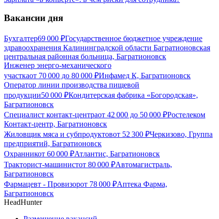
Вакансии дня
Бухгалтер
69 000
₽
Государственное бюджетное учреждение
здравоохранения Калининградской области Багратионовская
центральная районная больница, Багратионовск
Инженер энерго-механического
участка
от
70 000
до
80 000
₽
Инфамед К, Багратионовск
Оператор линии производства пищевой
продукции
50 000
₽
Кондитерская фабрика «Богородская»,
Багратионовск
Специалист контакт-центра
от
42 000
до
50 000
₽
Ростелеком
Контакт-центр, Багратионовск
Жиловщик мяса и субпродуктов
от
52 300
₽
Черкизово, Группа
предприятий, Багратионовск
Охранник
от
60 000
₽
Атлантис, Багратионовск
Тракторист-машинист
от
80 000
₽
Автомагистраль,
Багратионовск
Фармацевт - Провизор
от
78 000
₽
Аптека Фарма,
Багратионовск
HeadHunter
Размещение вакансий