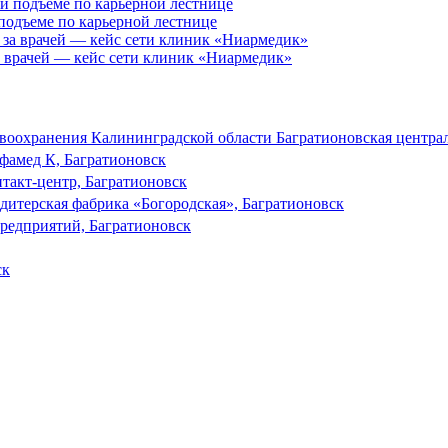
 подъеме по карьерной лестнице
за врачей — кейс сети клиник «Ниармедик»
воохранения Калининградской области Багратионовская централ
фамед К, Багратионовск
такт-центр, Багратионовск
дитерская фабрика «Богородская», Багратионовск
предприятий, Багратионовск
ск