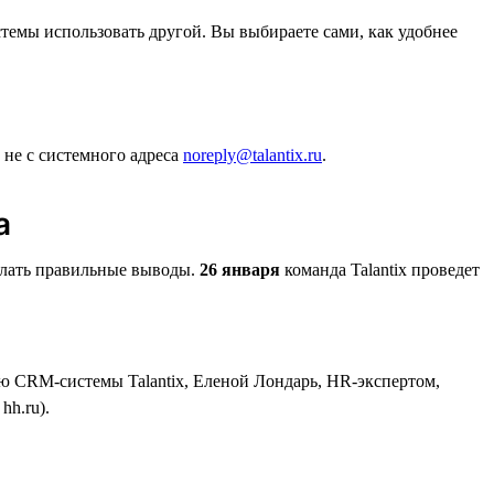
стемы использовать другой. Вы выбираете сами, как удобнее
 не с системного адреса
noreply@talantix.ru
.
а
делать правильные выводы.
26 января
команда Talantix проведет
ю CRM-системы Talantix, Еленой Лондарь, HR-экспертом,
h.ru).