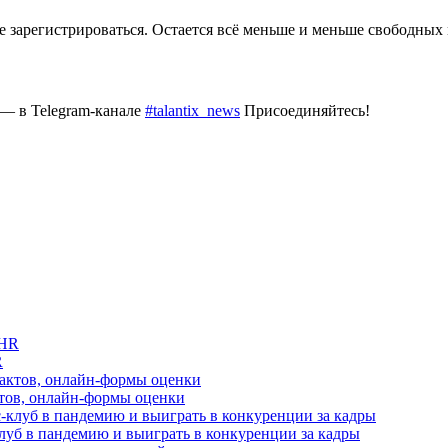
те зарегистрироваться. Остается всё меньше и меньше свободных 
 — в Telegram-канале
#talantix_news
Присоединяйтесь!
R
актов, онлайн-формы оценки
луб в пандемию и выиграть в конкуренции за кадры