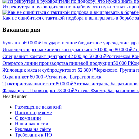
Из рекрутера в руководители по подбору: что нужно знать при
Как не ошибиться с тактикой подбора и выигрывать в борьбе 
Вакансии дня
Бухгалтер
69 000
₽
Государственное бюджетное учреждение здра
Инженер энерго-механического участка
от
70 000
до
80 000
₽
Ин
Специалист контакт-центра
от
42 000
до
50 000
₽
Ростелеком Кон
Оператор линии производства пищевой продукции
50 000
₽
Кон
Жиловщик мяса и субпродуктов
от
52 300
₽
Черкизово, Группа 
Охранник
от
60 000
₽
Атлантис, Багратионовск
Тракторист-машинист
от
80 000
₽
Автомагистраль, Багратионов
Фармацевт - Провизор
от
78 000
₽
Аптека Фарма, Багратионовск
HeadHunter
Размещение вакансий
Поиск по резюме
О компании
Наши вакансии
Реклама на сайте
Требования к ПО