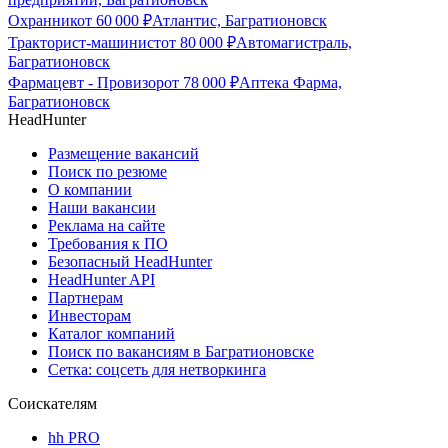
Охранник
от
60 000
₽
Атлантис, Багратионовск
Тракторист-машинист
от
80 000
₽
Автомагистраль,
Багратионовск
Фармацевт - Провизор
от
78 000
₽
Аптека Фарма,
Багратионовск
HeadHunter
Размещение вакансий
Поиск по резюме
О компании
Наши вакансии
Реклама на сайте
Требования к ПО
Безопасный HeadHunter
HeadHunter API
Партнерам
Инвесторам
Каталог компаний
Поиск по вакансиям в Багратионовске
Сетка: соцсеть для нетворкинга
Соискателям
hh PRO