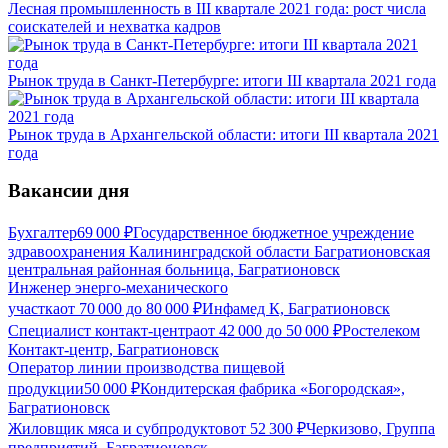
Лесная промышленность в III квартале 2021 года: рост числа
соискателей и нехватка кадров
Рынок труда в Санкт-Петербурге: итоги III квартала 2021 года
Рынок труда в Архангельской области: итоги III квартала 2021
года
Вакансии дня
Бухгалтер
69 000
₽
Государственное бюджетное учреждение
здравоохранения Калининградской области Багратионовская
центральная районная больница, Багратионовск
Инженер энерго-механического
участка
от
70 000
до
80 000
₽
Инфамед К, Багратионовск
Специалист контакт-центра
от
42 000
до
50 000
₽
Ростелеком
Контакт-центр, Багратионовск
Оператор линии производства пищевой
продукции
50 000
₽
Кондитерская фабрика «Богородская»,
Багратионовск
Жиловщик мяса и субпродуктов
от
52 300
₽
Черкизово, Группа
предприятий, Багратионовск