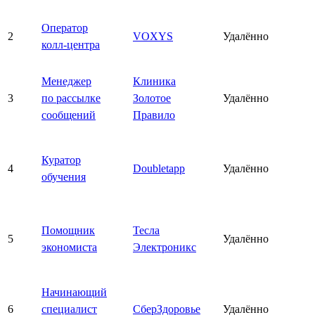
Оператор
2
VOXYS
Удалённо
колл-центра
Менеджер
Клиника
3
по рассылке
Золотое
Удалённо
сообщений
Правило
Куратор
4
Doubletapp
Удалённо
обучения
Помощник
Тесла
5
Удалённо
экономиста
Электроникс
Начинающий
6
специалист
СберЗдоровье
Удалённо