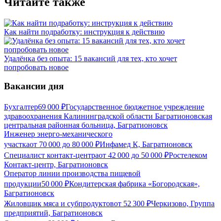
Читайте также
Как найти подработку: инструкция к действию
Удалёнка без опыта: 15 вакансий для тех, кто хочет
попробовать новое
Вакансии дня
Бухгалтер
69 000
₽
Государственное бюджетное учреждение
здравоохранения Калининградской области Багратионовская
центральная районная больница, Багратионовск
Инженер энерго-механического
участка
от
70 000
до
80 000
₽
Инфамед К, Багратионовск
Специалист контакт-центра
от
42 000
до
50 000
₽
Ростелеком
Контакт-центр, Багратионовск
Оператор линии производства пищевой
продукции
50 000
₽
Кондитерская фабрика «Богородская»,
Багратионовск
Жиловщик мяса и субпродуктов
от
52 300
₽
Черкизово, Группа
предприятий, Багратионовск