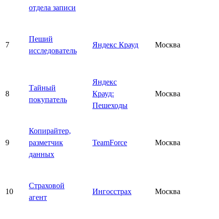
отдела записи
Пеший
7
Яндекс Крауд
Москва
исследователь
Яндекс
Тайный
8
Крауд:
Москва
покупатель
Пешеходы
Копирайтер,
9
разметчик
TeamForce
Москва
данных
Страховой
10
Ингосстрах
Москва
агент