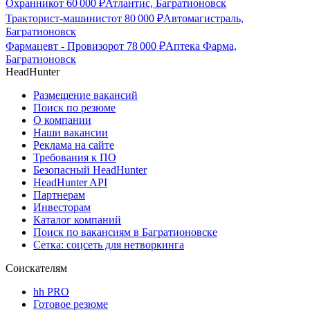
Охранник
от
60 000
₽
Атлантис, Багратионовск
Тракторист-машинист
от
80 000
₽
Автомагистраль,
Багратионовск
Фармацевт - Провизор
от
78 000
₽
Аптека Фарма,
Багратионовск
HeadHunter
Размещение вакансий
Поиск по резюме
О компании
Наши вакансии
Реклама на сайте
Требования к ПО
Безопасный HeadHunter
HeadHunter API
Партнерам
Инвесторам
Каталог компаний
Поиск по вакансиям в Багратионовске
Сетка: соцсеть для нетворкинга
Соискателям
hh PRO
Готовое резюме