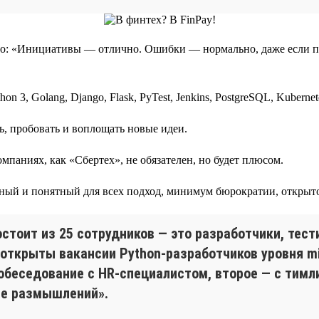
ило: «Инициативы — отлично. Ошибки — нормально, даже если пр
3, Golang, Django, Flask, PyTest, Jenkins, PostgreSQL, Kubernetes
ь, пробовать и воплощать новые идеи.
паниях, как «Сбертех», не обязателен, но будет плюсом.
ный и понятный для всех подход, минимум бюрократии, открытос
стоит из 25 сотрудников — это разработчики, тест
 открыты вакансии Python-разработчиков уровня mid
собеседование с HR-специалистом, второе — с тим
е размышлений».