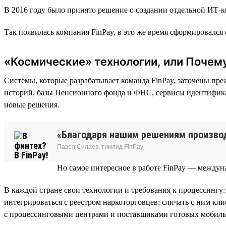
В 2016 году было принято решение о создании отдельной ИТ-
Так появилась компания FinPay, в это же время сформировался 
«Космические» технологии, или Почему
Cистемы, которые разрабатывает команда FinPay, заточены пр
историй, базы Пенсионного фонда и ФНС, сервисы идентификац
новые решения.
«Благодаря нашим решениям производ
Павел Силаев, тимлид FinPay
Но самое интересное в работе FinPay — междун
В каждой стране свои технологии и требования к процессингу:
интегрироваться с реестром наркоторговцев: сличать с ним кл
с процессинговыми центрами и поставщиками готовых мобиль