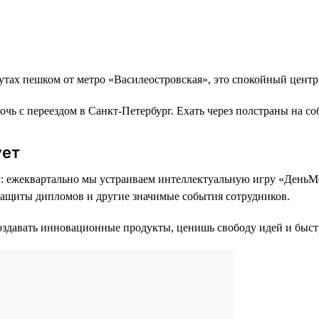
тах пешком от метро «Василеостровская», это спокойный центр
чь с переездом в Санкт-Петербург. Ехать через полстраны на с
ует
: ежеквартально мы устраиваем интеллектуальную игру «ДеньМо
защиты дипломов и другие значимые события сотрудников.
 создавать инновационные продукты, ценишь свободу идей и быс